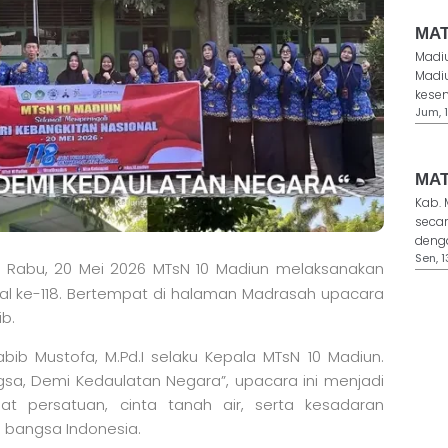
MAT
Madiu
Madi
kesem
Jum, 1
MAT
Kab. 
seca
denga
Sen, 1
Rabu, 20 Mei 2026 MTsN 10 Madiun melaksanakan
nal ke-118. Bertempat di halaman Madrasah upacara
b.
ib Mustofa, M.Pd.I selaku Kepala MTsN 10 Madiun.
, Demi Kedaulatan Negara”, upacara ini menjadi
persatuan, cinta tanah air, serta kesadaran
bangsa Indonesia.