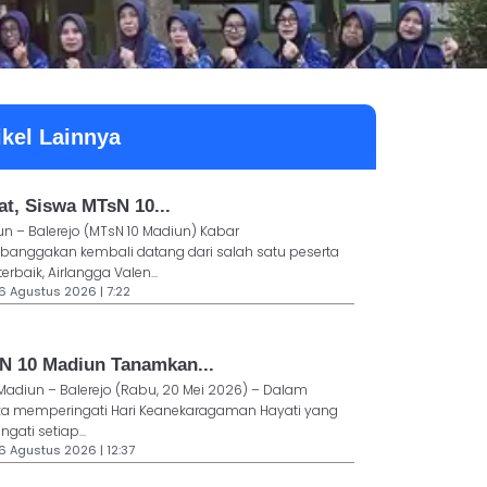
ikel Lainnya
at, Siswa MTsN 10...
n – Balerejo (MTsN 10 Madiun) Kabar
anggakan kembali datang dari salah satu peserta
terbaik, Airlangga Valen...
6 Agustus 2026 | 7:22
N 10 Madiun Tanamkan...
Madiun – Balerejo (Rabu, 20 Mei 2026) – Dalam
ka memperingati Hari Keanekaragaman Hayati yang
ngati setiap...
6 Agustus 2026 | 12:37