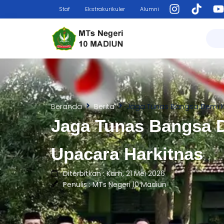
Staf
Ekstrakurikuler
Alumni
Beranda
Berita
Jaga Tunas Bangsa Demi K
Jaga Tunas Bangsa D
Upacara Harkitnas
Diterbitkan : Kam, 21 Mei 2026
Penulis : MTs Negeri 10 Madiun