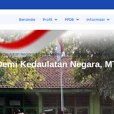
Beranda
Profil
PPDB
Informasi
edaulatan Negara, MTsN 10 Madiun Gelar Upacara Harkitnas
emi Kedaulatan Negara, M