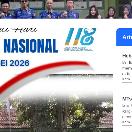
Art
Heb
Madiu
memb
didik 
Kam, 
MTs
Kab. 
rang
diperi
Kam, 