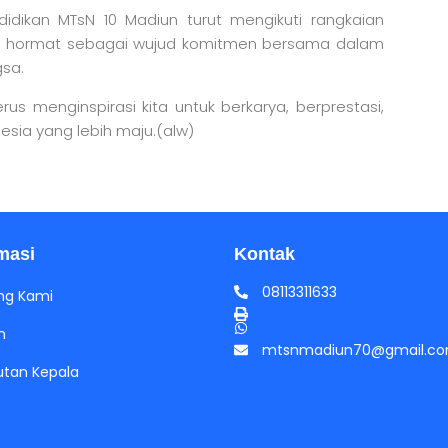
didikan MTsN 10 Madiun turut mengikuti rangkaian
 hormat sebagai wujud komitmen bersama dalam
sa.
s menginspirasi kita untuk berkarya, berprestasi,
sia yang lebih maju.(alw)
masi
Kontak
08113311633
ng Kami
h
mtsnmadiun70@gmail.c
tan Kepala