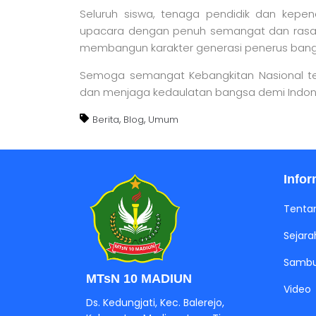
Seluruh siswa, tenaga pendidik dan kepen
upacara dengan penuh semangat dan rasa
membangun karakter generasi penerus bang
Semoga semangat Kebangkitan Nasional teru
dan menjaga kedaulatan bangsa demi Indone
,
,
Berita
Blog
Umum
Jasa Pembuatan Website
RRDigital.id
Infor
Tenta
Sejara
Sambu
MTsN 10 MADIUN
Video
Ds. Kedungjati, Kec. Balerejo,