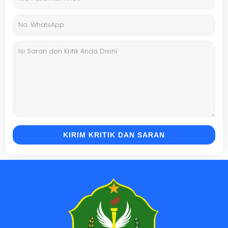
KIRIM KRITIK DAN SARAN
Jasa Pembuatan Website
RRDigital.id